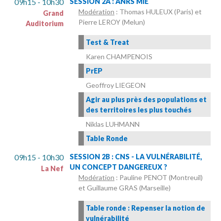
09h15 - 10h30
SESSION 2A : ANRS MIE
Modération
: Thomas HULEUX (Paris) et
Grand
Pierre LEROY (Melun)
Auditorium
Test & Treat
Karen CHAMPENOIS
PrEP
Geoffroy LIEGEON
Agir au plus près des populations et
des territoires les plus touchés
Niklas LUHMANN
Table Ronde
09h15 - 10h30
SESSION 2B : CNS - LA VULNÉRABILITÉ,
UN CONCEPT DANGEREUX ?
La Nef
Modération
: Pauline PENOT (Montreuil)
et Guillaume GRAS (Marseille)
Table ronde : Repenser la notion de
vulnérabilité